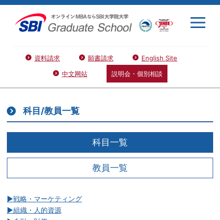
資料請求
願書請求
English Site
中文网站
説明会・個別相談
科目/教員一覧
科目一覧
教員一覧
▶戦略・マーケティング
▶組織・人的資源