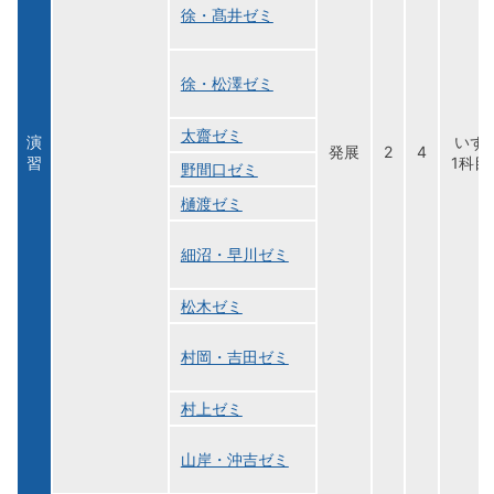
徐・髙井ゼミ
徐・松澤ゼミ
太齋ゼミ
演
いず
発展
2
4
習
1科目
野間口ゼミ
樋渡ゼミ
細沼・早川ゼミ
松木ゼミ
村岡・吉田ゼミ
村上ゼミ
山岸・沖吉ゼミ