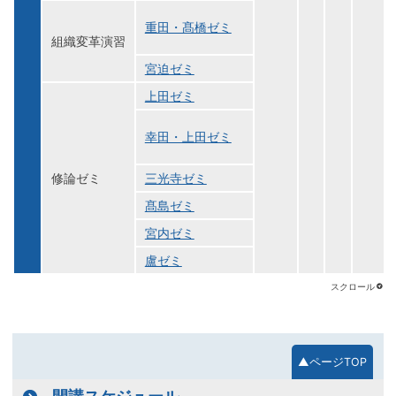
重田・髙橋ゼミ
組織変革演習
宮迫ゼミ
上田ゼミ
幸田・上田ゼミ
修論ゼミ
三光寺ゼミ
髙島ゼミ
宮内ゼミ
盧ゼミ
▲ページTOP