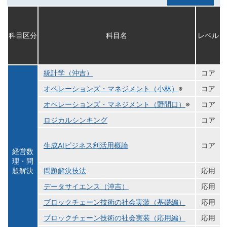
科目区分
科目名
レベル
統計学（沖吉）
コア
オペレーションズ・マネジメント（小林）
※
コア
オペレーションズ・マネジメント（野間口）
※
コア
ロジカルシンキング
コア
生成AIビジネス利活用概論
コア
経営数
理・問
題解決
問題解決技法
応用
データサイエンス（沖吉）
応用
ブロックチェーン技術の社会実装（基礎編）
応用
ブロックチェーン技術の社会実装（応用編）
応用