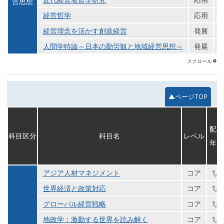
営思想
経営哲学
応用
1
経営理念を活かす創造経営
発展
1
人間学特論～日本の勤労観と地域経営思想～
発展
1
▲ページTOP
配当
科目区分
科目名
レベル
年次
アジア人材マネジメント
コア
1,2
世界経済と政策対応
コア
1,2
グローバル経営戦略
コア
1,2
地政学：激動する世界を読み解く
コア
1,2