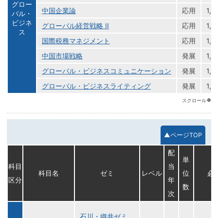
グロー
中国企業論
応用
1,2
バル・
ビジネ
グローバル経営戦略 II
応用
1,2
ス
国際税務マネジメント
応用
1,2
中国市場戦略
発展
1,2
グローバル・ビジネスコミュニケーション
発展
1,2
グローバル・ビジネスライティング
発展
1,2
▲ページTOP
配
単
科目
当
科目名
ゼミ
レベル
位
必
区分
年
数
次
石川・織井ゼミ