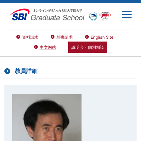
資料請求
願書請求
English Site
中文网站
説明会・個別相談
教員詳細