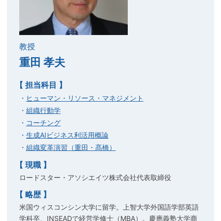
教授
重田 孝夫
【 担当科目 】
ヒューマン・リソース・マネジメント
組織行動学
コーチング
生成AIビジネス利活用概論
組織変革演習（重田・髙橋）
【 現職 】
ロードスター・アソシエイツ株式会社代表取締役
【 略歴 】
米国ウィスコンシン大学に留学。上智大学外国語学部英語
学科卒、INSEADで経営学修士（MBA）。慶應義塾大学商