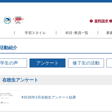
資料請求
学習スタイル
科目･教員一覧
募
学習スタイル
科目･教員一覧
募集
活動紹介
コース
フレキシブル
科目一覧
学
コース
インタラクティブ
教員一覧
サ
学生の声
アンケート
修了生の活動
コース
履修モデル
シ
ラム
長期履修制度
よ
在校生アンケート
ラム
2026年3月在校生アンケート結果