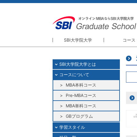
SBI大学院大学
コース
SBI大学院大学
コース
SBI大学院大学とは
精神・理念
MBA本科
コースについて
理事長・学長挨拶
Pre-MBA
大学院概要
MBA本科コース
MBA単科
GBプログ
Pre-MBAコース
研修プログ
MBA単科コース
GBプログラム
学習スタイル