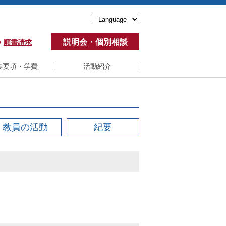
説明会・個別相談
願書請求
集要項・学費
活動紹介
要項・学費
活動紹介
費
学生の声
ポート制度
アンケート
教員の活動
紀要
ステム要件
修了生の活動
くある質問
教員の活動
紀要
SBI-U VC制度