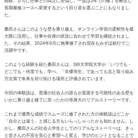
経験。さらに仕事との両立に苦悩し、一度は2年での修了を断念し
長期履修コースへ変更するという回り道を選ぶことにもなりまし
た。
桑田さんはこのような壁を乗り越え、オンライン学習の柔軟性を最
大限に活用し、仕事や自身の状況に合わせて学習を継続されまし
た。その結果、2024年9月に無事修了され現在もみずほ銀行でご
活躍中です。
このような経験を経た桑田さんは、SBI大学院大学が「いつでも・
どこでも・何度でも」学べ、「非優等生」であっても志と取り組み
方次第で未来を切り拓ける場所と評価されています。
今回の体験談は、普通の社会人の誰もが直面する可能性のある壁を
いかに乗り越え修了に至ったかの等身大のリアルストーリーです。
これまで優秀な成績でスムーズに修了された方の体験談はどこか
「自分とは違う」と感じる方もいらっしゃったかも知れません。し
かし、桑田さんの社会人学生としてのリアルなストーリーは、きっ
と皆さんの不安を安心と希望へと変え、学びのヒントとなることで