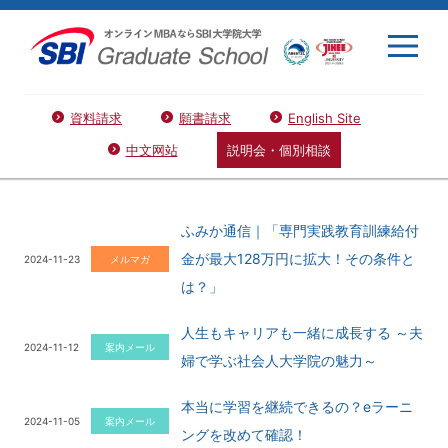
資料請求
願書請求
English Site
中文网站
説明会・個別相談
ふみか通信｜「専門実践教育訓練給付
金が最大128万円に拡大！その条件と
2024-11-23
メルマガ
は？」
人生もキャリアも一緒に成長する ～夫
2024-11-12
案内メール
婦で学ぶ社会人大学院の魅力～
本当に学習を継続できるの？eラーニ
2024-11-05
案内メール
ングを改めて確認！