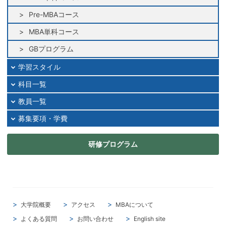
2025年03月
Pre-MBAコース
2025年02月
MBA単科コース
2025年01月
2024年12月
GBプログラム
2024年11月
学習スタイル
2024年10月
科目一覧
2024年09月
教員一覧
2024年08月
2024年07月
募集要項・学費
2024年06月
研修プログラム
2024年05月
2024年04月
2024年03月
2024年02月
2024年01月
大学院概要
アクセス
MBAについて
2023年12月
よくある質問
お問い合わせ
English site