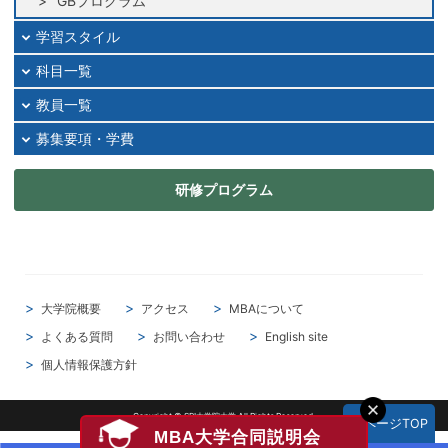
GBプログラム
2024年11月
学習スタイル
2024年10月
科目一覧
2024年09月
教員一覧
2024年08月
2024年07月
募集要項・学費
2024年06月
研修プログラム
2024年05月
2024年04月
2024年03月
2024年02月
2024年01月
大学院概要
アクセス
MBAについて
2023年12月
よくある質問
お問い合わせ
English site
2023年11月
個人情報保護方針
2023年10月
2023年09月
Copyright © SBI大学院大学 All Rights Reserved.
▲ページTOP
MBA大学合同説明会
2023年08月