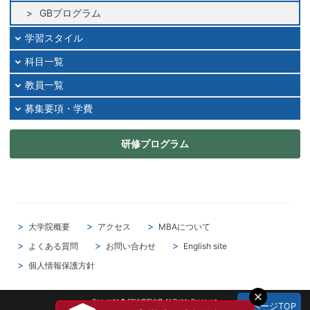
2024年12月
GBプログラム
2024年11月
学習スタイル
2024年10月
科目一覧
2024年09月
教員一覧
2024年08月
2024年07月
募集要項・学費
2024年06月
研修プログラム
2024年05月
2024年04月
2024年03月
2024年02月
2024年01月
大学院概要
アクセス
MBAについて
2023年12月
よくある質問
お問い合わせ
English site
2023年11月
個人情報保護方針
2023年10月
2023年09月
Copyright © SBI大学院大学 All Rights Reserved.
▲ページTOP