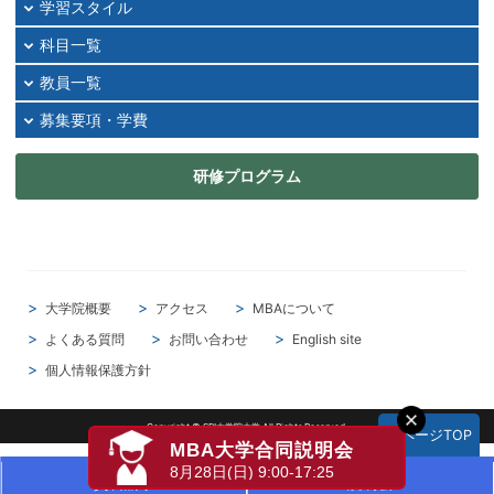
学習スタイル
2024年10月
科目一覧
2024年09月
教員一覧
2024年08月
2024年07月
募集要項・学費
2024年06月
研修プログラム
2024年05月
2024年04月
2024年03月
2024年02月
2024年01月
大学院概要
アクセス
MBAについて
2023年12月
よくある質問
お問い合わせ
English site
2023年11月
個人情報保護方針
2023年10月
2023年09月
Copyright © SBI大学院大学 All Rights Reserved.
▲ページTOP
MBA大学合同説明会
2023年08月
8月28日(日) 9:00-17:25
資料請求
説明会
2023年07月