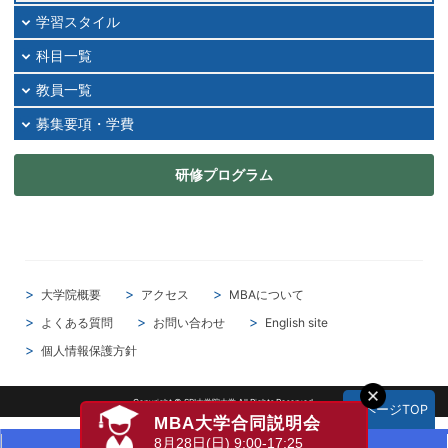
2024年11月
学習スタイル
2024年10月
科目一覧
2024年09月
教員一覧
2024年08月
2024年07月
募集要項・学費
2024年06月
研修プログラム
2024年05月
2024年04月
2024年03月
2024年02月
2024年01月
大学院概要
アクセス
MBAについて
2023年12月
よくある質問
お問い合わせ
English site
2023年11月
個人情報保護方針
2023年10月
2023年09月
Copyright © SBI大学院大学 All Rights Reserved.
▲ページTOP
MBA大学合同説明会
2023年08月
8月28日(日) 9:00-17:25