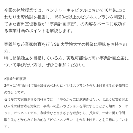
今回の体験授業では、ベンチャーキャピタルにおいて10年以上に
わたり出資検討を担当し、1500社以上のビジネスプランを精査し
てきた吉田宣也教授が「事業計画演習
」の内容をベースに成功す
※
る事業計画のポイントを解説します。
実践的な起業家教育を行うSBI大学院大学の授業に興味をお持ちの
方、
特に起業独立を目指している方、実現可能性の高い事業計画立案に
ついて学びたい方は、ぜひご参加ください。
※事業計画演習
2年次に1年間かけて修士論文の代わりにビジネスプランを作り上げる本学の必修科目
のひとつです。
ゼミ形式で実施される同科目では、「やるからには成功させたい」と思う経営者およ
び未来の経営者を対象に、事業への思いやビジョンを形にすることから始め、ターゲ
ット、ビジネスモデル、市場性などさまざまな観点から、投資家、一緒に働く仲間、
取引先などからみて魅力的な「ビジネスプラン」を作り上げることを目標にしていま
す。