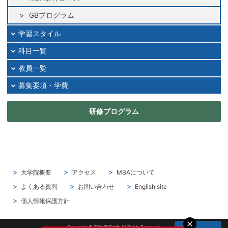
2024年12月
GBプログラム
2024年11月
学習スタイル
2024年10月
科目一覧
2024年09月
教員一覧
2024年08月
2024年07月
募集要項・学費
2024年06月
研修プログラム
2024年05月
2024年04月
2024年03月
2024年02月
2024年01月
大学院概要
アクセス
MBAについて
2023年12月
よくある質問
お問い合わせ
English site
2023年11月
個人情報保護方針
2023年10月
2023年09月
Copyright © SBI大学院大学 All Rights Reserved.