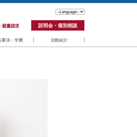
説明会・個別相談
願書請求
集要項・学費
活動紹介
要項・学費
活動紹介
費
学生の声
ポート制度
アンケート
ステム要件
修了生の活動
くある質問
教員の活動
紀要
SBI-U VC制度