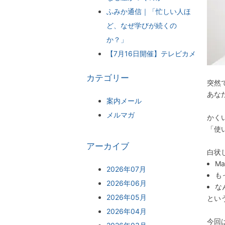
ふみか通信｜「忙しい人ほ
ど、なぜ学びが続くの
か？」
【7月16日開催】テレビカメ
ラマンがMBAを学んだ理由
カテゴリー
突然
あなた
案内メール
メルマガ
かく
「使
アーカイブ
白状
M
2026年07月
も
2026年06月
な
2026年05月
とい
2026年04月
今回