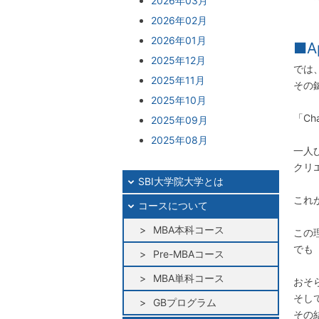
2026年03月
2026年02月
2026年01月
■
2025年12月
では
2025年11月
その
2025年10月
「Chan
2025年09月
2025年08月
一人
2025年07月
クリ
2025年06月
SBI大学院大学とは
これ
2025年05月
コースについて
2025年04月
MBA本科コース
この
2025年03月
でも
Pre-MBAコース
2025年02月
MBA単科コース
2025年01月
おそ
そし
2024年12月
GBプログラム
その