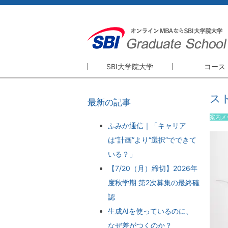
SBI大学院大学
コース
SBI大学院大学
コース
ス
最新の記事
精神・理念
MBA本科
案内メ
理事長・学長挨拶
Pre-MBA
ふみか通信｜「キャリア
は“計画”より“選択”でできて
大学院概要
MBA単科
いる？」
GBプログ
【7/20（月）締切】2026年
研修プログ
度秋学期 第2次募集の最終確
認
生成AIを使っているのに、
なぜ差がつくのか？