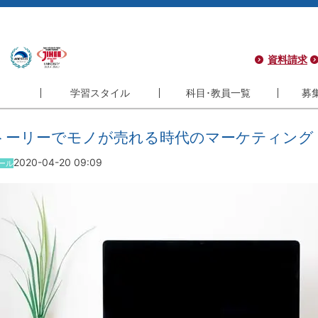
資料請求
学習スタイル
科目･教員一覧
募
学習スタイル
科目･教員一覧
募集
トーリーでモノが売れる時代のマーケティング
コース
フレキシブル
科目一覧
学
2020-04-20 09:09
ール
コース
インタラクティブ
教員一覧
サ
コース
履修モデル
シ
ラム
長期履修制度
よ
ラム