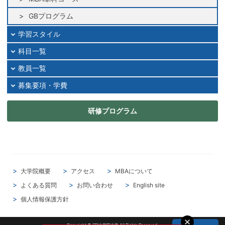
2025年01月
2024年12月
GBプログラム
2024年11月
学習スタイル
2024年10月
科目一覧
2024年09月
教員一覧
2024年08月
2024年07月
募集要項・学費
2024年06月
研修プログラム
2024年05月
2024年04月
2024年03月
2024年02月
2024年01月
大学院概要
アクセス
MBAについて
2023年12月
よくある質問
お問い合わせ
English site
2023年11月
個人情報保護方針
2023年10月
Copyright © SBI大学院大学 All Rights Reserved.