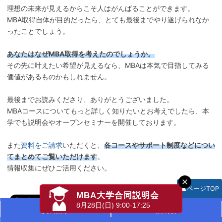
理想の未来が見えるからこそ人はがんばることができます。
MBA取得自体が目的だったら、とても最後までやり遂げられなか
ったことでしょう。
あなたはなぜMBA取得を考えたのでしょうか。
その先に叶えたい希望が見えるなら、MBAは本気で目指してみる
価値があるものかもしれません。
最後までお読みくださり、ありがとうございました。
MBAコースについてもっと詳しく知りたいとお考えでしたら、本
学でも説明会やオープンセミナーを開催しております。
また
資料をご請求
いただくと、
各コースやサポート制度などについ
てまとめてご覧いただけます
。
情報収集にぜひご活用ください。
▲ページTOP
MBA大学合同説明会
8月28日(日) 9:00-17:25
資料請求
説明会