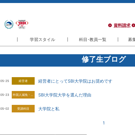
資料請求
学習スタイル
科目･教員一覧
募
学習スタイル
科目･教員一覧
募集
修了生ブログ
コース
フレキシブル
科目一覧
学
コース
インタラクティブ
教員一覧
サ
経営者にとってSBI大学院はお奨めです
-05-25
経営者
コース
履修モデル
シ
ラム
長期履修制度
よ
SBI大学院大学を選んだ理由
-05-23
外国人減免・起業
ラム
大学院と私
-05-02
受講科目
1