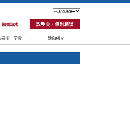
説明会・個別相談
願書請求
集要項・学費
活動紹介
要項・学費
活動紹介
費
学生の声
ポート制度
アンケート
ステム要件
修了生の活動
くある質問
教員の活動
紀要
SBI-U VC制度