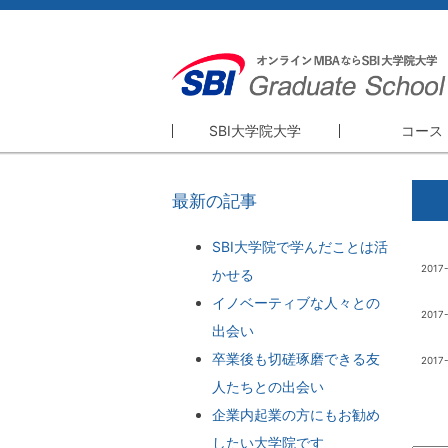
SBI大学院大学
コース
SBI大学院大学
コース
最新の記事
精神・理念
MBA本科
理事長・学長挨拶
Pre-MBA
SBI大学院で学んだことは活
2017
かせる
大学院概要
MBA単科
イノベーティブな人々との
GBプログ
2017
出会い
研修プログ
卒業後も切磋琢磨できる友
2017
人たちとの出会い
企業内起業の方にもお勧め
したい大学院です