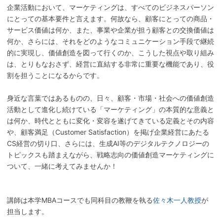
企業活動において、マーケティングは、すべてのビジネスパーソン
にとっての基本要件と言えます。何故なら、顧客にとっての商品・
サービス価値は何か、また、事業や企業が担う顧客との交換価値は
何か、さらには、それをどのようなコミュニケーション手段で継続
的に実現し、価値創造を図って行くのか、こうした視点や取り組み
は、とりもなおさず、経営に直結する非常に重要な機能であり、役
割を担うことになるからです。
身近な言葉ではあるものの、日々、顧客・市場・社会への価値創造
活動として進化し続けている「マーケティング」の本質的な意義と
は何か、時代とともに変化・変容を遂げてきている定義とその内容
や、顧客満足（Customer Satisfaction）を掲げ企業経営にあたる
CS経営の切り口、さらには、生成AI等のデジタルテクノロジーの
トピックスも踏まえながら、戦略志向の価値創造マーケティングに
ついて、一緒に考えてみませんか！
講師は本学MBAコースでも同科目の教鞭を執る
佐々木一人教授
が
担当します。