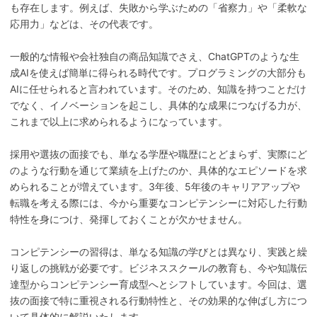
も存在します。例えば、失敗から学ぶための「省察力」や「柔軟な
応用力」などは、その代表です。
一般的な情報や会社独自の商品知識でさえ、ChatGPTのような生
成AIを使えば簡単に得られる時代です。プログラミングの大部分も
AIに任せられると言われています。そのため、知識を持つことだけ
でなく、イノベーションを起こし、具体的な成果につなげる力が、
これまで以上に求められるようになっています。
採用や選抜の面接でも、単なる学歴や職歴にとどまらず、実際にど
のような行動を通じて業績を上げたのか、具体的なエピソードを求
められることが増えています。3年後、5年後のキャリアアップや
転職を考える際には、今から重要なコンピテンシーに対応した行動
特性を身につけ、発揮しておくことが欠かせません。
コンピテンシーの習得は、単なる知識の学びとは異なり、実践と繰
り返しの挑戦が必要です。ビジネススクールの教育も、今や知識伝
達型からコンピテンシー育成型へとシフトしています。今回は、選
抜の面接で特に重視される行動特性と、その効果的な伸ばし方につ
いて具体的に解説いたします。