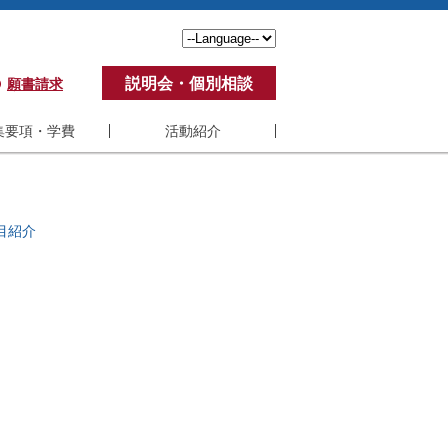
説明会・個別相談
願書請求
集要項・学費
活動紹介
要項・学費
活動紹介
費
学生の声
目紹介
ポート制度
アンケート
ステム要件
修了生の活動
くある質問
教員の活動
紀要
SBI-U VC制度