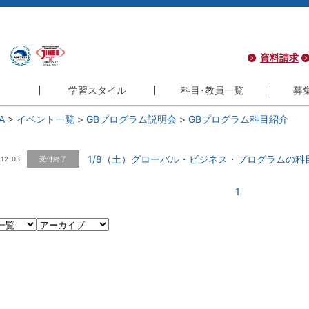
資料請求
学習スタイル
科目･教員一覧
募
A
>
イベント一覧
>
GBプログラム説明会
>
GBプログラム科目紹介
学習スタイル
科目･教員一覧
募集
コース
フレキシブル
科目一覧
学
1/8（土）グローバル・ビジネス・プログラムの科
-12-03
受付終了
コース
インタラクティブ
教員一覧
サ
コース
履修モデル
1
シ
ラム
長期履修制度
よ
ラム