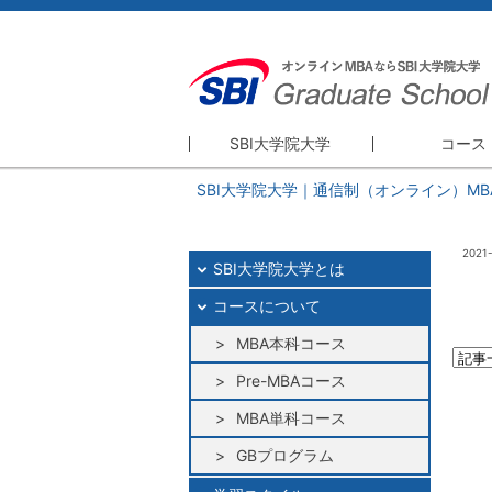
SBI大学院大学
コース
SBI大学院大学｜通信制（オンライン）MB
SBI大学院大学
コース
精神・理念
MBA本科
2021
SBI大学院大学とは
理事長・学長挨拶
Pre-MBA
大学院概要
MBA単科
コースについて
GBプログ
MBA本科コース
研修プログ
Pre-MBAコース
MBA単科コース
GBプログラム