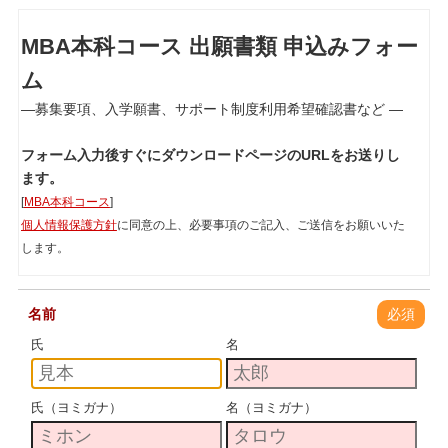
MBA本科コース 出願書類 申込みフォー
ム
―募集要項、入学願書、サポート制度利用希望確認書など ―
フォーム入力後すぐにダウンロードページのURLをお送りし
ます。
[
MBA本科コース
]
個人情報保護方針
に同意の上、必要事項のご記入、ご送信をお願いいた
します。
名前
必須
氏
名
氏（ヨミガナ）
名（ヨミガナ）