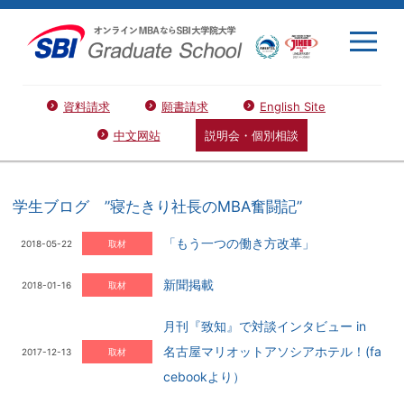
資料請求
願書請求
English Site
中文网站
説明会・個別相談
学生ブログ ”寝たきり社長のMBA奮闘記”
「もう一つの働き方改革」
2018-05-22
取材
新聞掲載
2018-01-16
取材
月刊『致知』で対談インタビュー in
名古屋マリオットアソシアホテル！(fa
2017-12-13
取材
cebookより）