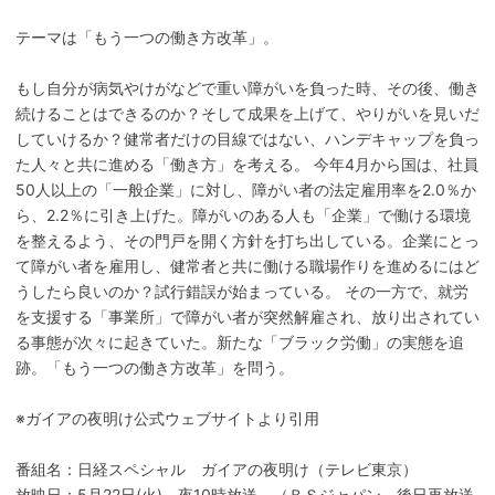
テーマは「もう一つの働き方改革」。
もし自分が病気やけがなどで重い障がいを負った時、その後、働き
続けることはできるのか？そして成果を上げて、やりがいを見いだ
していけるか？健常者だけの目線ではない、ハンデキャップを負っ
た人々と共に進める「働き方」を考える。 今年4月から国は、社員
50人以上の「一般企業」に対し、障がい者の法定雇用率を2.0％か
ら、2.2％に引き上げた。障がいのある人も「企業」で働ける環境
を整えるよう、その門戸を開く方針を打ち出している。企業にとっ
て障がい者を雇用し、健常者と共に働ける職場作りを進めるにはど
うしたら良いのか？試行錯誤が始まっている。 その一方で、就労
を支援する「事業所」で障がい者が突然解雇され、放り出されてい
る事態が次々に起きていた。新たな「ブラック労働」の実態を追
跡。「もう一つの働き方改革」を問う。
※ガイアの夜明け公式ウェブサイトより引用
番組名：日経スペシャル ガイアの夜明け（テレビ東京）
放映日：5月22日(火) 夜10時放送 （ＢＳジャパン 後日再放送