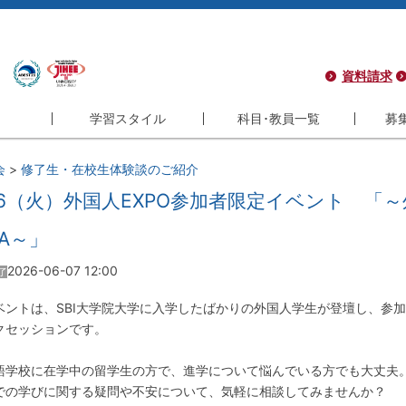
資料請求
学習スタイル
科目･教員一覧
募
学習スタイル
科目･教員一覧
募集
会
>
修了生・在校生体験談のご紹介
コース
フレキシブル
科目一覧
学
/16（火）外国人EXPO参加者限定イベント 
コース
インタラクティブ
教員一覧
サ
A～」
コース
履修モデル
シ
2026-06-07 12:00
了
ラム
長期履修制度
よ
ベントは、SBI大学院大学に入学したばかりの外国人学生が登壇し、参
ラム
クセッションです。
語学校に在学中の留学生の方で、進学について悩んでいる方でも大丈夫
での学びに関する疑問や不安について、気軽に相談してみませんか？