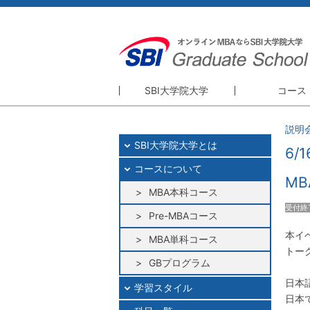
SBI大学院大学
コース
SBI大学院大学
コース
説明
SBI大学院大学とは
精神・理念
MBA本科
6
コースについて
理事長・学長挨拶
Pre-MBA
MB
大学院概要
MBA本科コース
MBA単科
受付終
GBプログ
Pre-MBAコース
本イ
研修プログ
MBA単科コース
トー
GBプログラム
日本
学習スタイル
日本