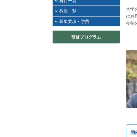
科目一覧
本学
教員一覧
にお
募集要項・学費
今後
研修プログラム
開催