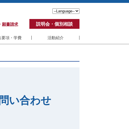
説明会・個別相談
願書請求
集要項・学費
活動紹介
要項・学費
活動紹介
費
学生の声
ポート制度
アンケート
ステム要件
修了生の活動
くある質問
教員の活動
問い合わせ
紀要
SBI-U VC制度