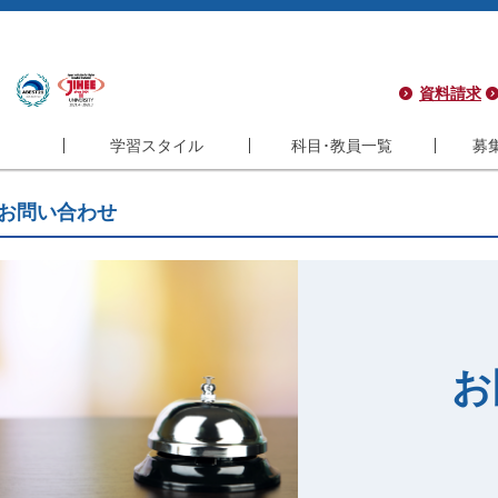
資料請求
学習スタイル
科目･教員一覧
募
学習スタイル
科目･教員一覧
募集
お問い合わせ
コース
フレキシブル
科目一覧
学
コース
インタラクティブ
教員一覧
サ
コース
履修モデル
シ
ラム
長期履修制度
よ
お
ラム