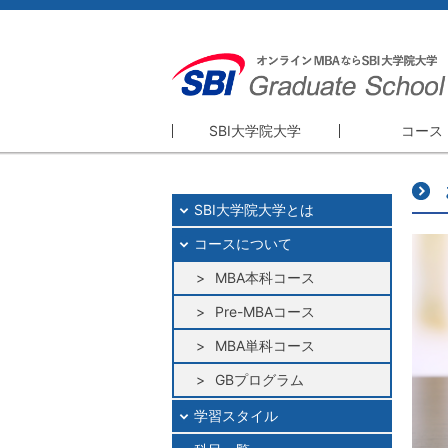
SBI大学院大学
コース
SBI大学院大学
コース
SBI大学院大学とは
精神・理念
MBA本科
コースについて
理事長・学長挨拶
Pre-MBA
大学院概要
MBA本科コース
MBA単科
GBプログ
Pre-MBAコース
研修プログ
MBA単科コース
GBプログラム
学習スタイル