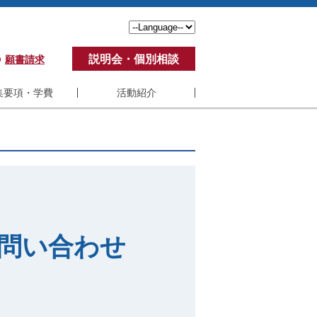
説明会・個別相談
願書請求
集要項・学費
活動紹介
要項・学費
活動紹介
費
学生の声
ポート制度
アンケート
ステム要件
修了生の活動
くある質問
教員の活動
問い合わせ
紀要
SBI-U VC制度