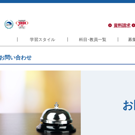
資料請求
学習スタイル
科目･教員一覧
募
学習スタイル
科目･教員一覧
募集
お問い合わせ
コース
フレキシブル
科目一覧
学
コース
インタラクティブ
教員一覧
サ
コース
履修モデル
シ
ラム
長期履修制度
よ
お
ラム