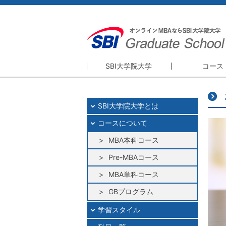
SBI大学院大学
コース
SBI大学院大学
コース
SBI大学院大学とは
精神・理念
MBA本科
コースについて
理事長・学長挨拶
Pre-MBA
大学院概要
MBA本科コース
MBA単科
GBプログ
Pre-MBAコース
研修プログ
MBA単科コース
GBプログラム
学習スタイル