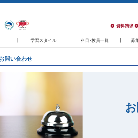
資料請求
学習スタイル
科目･教員一覧
募
学習スタイル
科目･教員一覧
募集
お問い合わせ
コース
フレキシブル
科目一覧
学
コース
インタラクティブ
教員一覧
サ
コース
履修モデル
シ
ラム
長期履修制度
よ
お
ラム