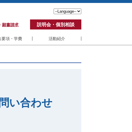
説明会・個別相談
願書請求
集要項・学費
活動紹介
要項・学費
活動紹介
費
学生の声
ポート制度
アンケート
ステム要件
修了生の活動
くある質問
教員の活動
問い合わせ
紀要
SBI-U VC制度