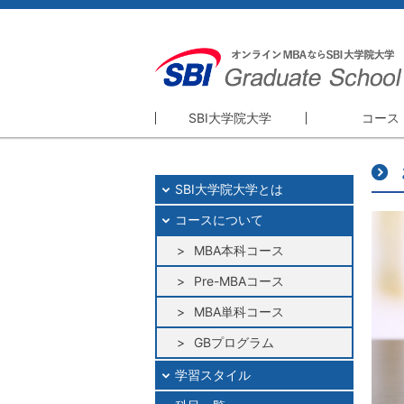
SBI大学院大学
コース
SBI大学院大学
コース
SBI大学院大学とは
精神・理念
MBA本科
コースについて
理事長・学長挨拶
Pre-MBA
大学院概要
MBA本科コース
MBA単科
GBプログ
Pre-MBAコース
研修プログ
MBA単科コース
GBプログラム
学習スタイル