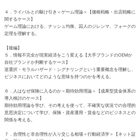
４．ライバルとの駆け引き＜ゲーム理論＞【価格戦略・出店戦略に
関するケース】
ゲーム理論における、ナッシュ均衡、囚人のジレンマ、フォークの
定理を理解する。
【後編】
５．情報不完全が現実経済をこう変える【大手ブランドのOEMか
自社ブランドか判断するケース】
逆選択・モラルハザード・シグナリングという重要概念を理解し、
ビジネスにおいてどのような意味を持つのかを考える。
６．人はなぜ保険に入るのか＜期待効用理論＞【成果型賃金体系の
導入検討のケース】
期待効用理論を学び、その考えを使って、不確実な状況での合理的
意思決定について学び、保険・資産運用・賃金などのビジネスとの
関係を考える。
７．合理性と非合理性が入り交じる相場＜行動経済学＞【ネット証