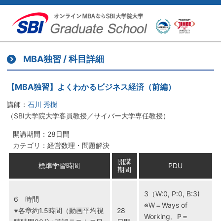
MBA独習 / 科目詳細
【MBA独習】よくわかるビジネス経済（前編）
講師：
石川 秀樹
（SBI大学院大学客員教授／サイバー大学専任教授）
開講期間：
28日間
カテゴリ：経営数理・問題解決
開講
標準学習時間
PDU
期間
3（W:0, P:0, B:3)
6 時間
※W＝Ways of
※各章約1.5時間（動画平均視
28
Working、P＝