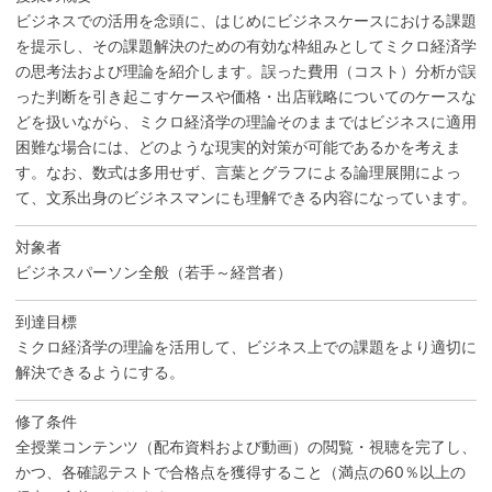
ビジネスでの活用を念頭に、はじめにビジネスケースにおける課題
を提示し、その課題解決のための有効な枠組みとしてミクロ経済学
の思考法および理論を紹介します。誤った費用（コスト）分析が誤
った判断を引き起こすケースや価格・出店戦略についてのケースな
どを扱いながら、ミクロ経済学の理論そのままではビジネスに適用
困難な場合には、どのような現実的対策が可能であるかを考えま
す。なお、数式は多用せず、言葉とグラフによる論理展開によっ
て、文系出身のビジネスマンにも理解できる内容になっています。
対象者
ビジネスパーソン全般（若手～経営者）
到達目標
ミクロ経済学の理論を活用して、ビジネス上での課題をより適切に
解決できるようにする。
修了条件
全授業コンテンツ（配布資料および動画）の閲覧・視聴を完了し、
かつ、各確認テストで合格点を獲得すること（満点の60％以上の