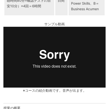
聴時間80分+確認テストの目
日間
Power Skills、B＝
安10分）×4回＝6時間
Business Acumen
サンプル動画
※コースの紹介動画です。音声が出ます。
授業の概要