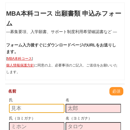
MBA本科コース 出願書類 申込みフォー
ム
―募集要項、入学願書、サポート制度利用希望確認書など ―
フォーム入力後すぐにダウンロードページのURLをお送りし
ます。
[
MBA本科コース
]
個人情報保護方針
に同意の上、必要事項のご記入、ご送信をお願いいた
します。
名前
必須
氏
名
氏（ヨミガナ）
名（ヨミガナ）