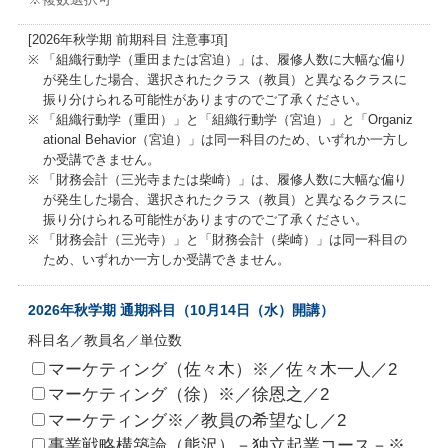
[2026年秋学期 前期科目 注意事項]
「組織行動学（重田または宮迫）」は、履修人数に大幅な偏り
が発生した場合、選択されたクラス（教員）と異なるクラスに
振り分けられる可能性がありますのでご了承ください。
「組織行動学（重田）」と「組織行動学（宮迫）」と「Organiz
ational Behavior（宮迫）」は同一科目のため、いずれか一方し
か受講できません。
「財務会計（三光寺または柴崎）」は、履修人数に大幅な偏り
が発生した場合、選択されたクラス（教員）と異なるクラスに
振り分けられる可能性がありますのでご了承ください。
「財務会計（三光寺）」と「財務会計（柴崎）」は同一科目の
ため、いずれか一方しか受講できません。
2026年秋学期 通期科目（10月14日（水）開講）
科目名／教員名／単位数
マーケティング（佐々木）※／佐々木一人／2
マーケティング（徐）※／徐恩之／2
マーケティング※／教員の希望なし／2
事業戦略構築論（熊沢）－独立起業コース－※