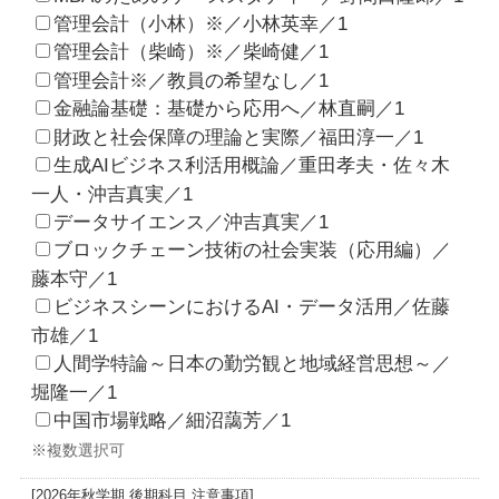
管理会計（小林）※／小林英幸／1
管理会計（柴崎）※／柴崎健／1
管理会計※／教員の希望なし／1
金融論基礎：基礎から応用へ／林直嗣／1
財政と社会保障の理論と実際／福田淳一／1
生成AIビジネス利活用概論／重田孝夫・佐々木
一人・沖吉真実／1
データサイエンス／沖吉真実／1
ブロックチェーン技術の社会実装（応用編）／
藤本守／1
ビジネスシーンにおけるAI・データ活用／佐藤
市雄／1
人間学特論～日本の勤労観と地域経営思想～／
堀隆一／1
中国市場戦略／細沼藹芳／1
※複数選択可
[2026年秋学期 後期科目 注意事項]