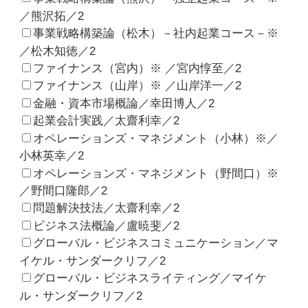
／熊沢拓／2
事業戦略構築論（松木）－社内起業コース－※
／松木知徳／2
ファイナンス（宮内）※ ／宮内惇至／2
ファイナンス（山岸）※ ／山岸洋一／2
金融・資本市場概論／幸田博人／2
起業会計実践／太齋利幸／2
オペレーションズ・マネジメント（小林）※／
小林英幸／2
オペレーションズ・マネジメント（野間口）※
／野間口隆郎／2
問題解決技法／太齋利幸／2
ビジネス法概論／盧暁斐／2
グローバル・ビジネスコミュニケーション／マ
イケル・サンダークリフ／2
グローバル・ビジネスライティング／マイケ
ル・サンダークリフ／2