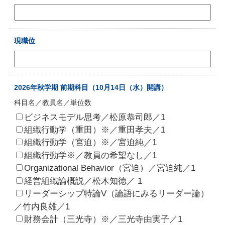
現職位
2026年秋学期 前期科目（10月14日（水）開講）
科目名／教員名／単位数
ビジネスモデル思考／松原恭司郎／1
組織行動学（重田）※／重田孝夫／1
組織行動学（宮迫）※／宮迫純／1
組織行動学※／教員の希望なし／1
Organizational Behavior（宮迫）／宮迫純／1
経営組織論概説／松木知徳／ 1
リーダーシップ特論V（論語にみるリーダー論）
／竹内良雄／1
財務会計（三光寺）※／三光寺由実子／1