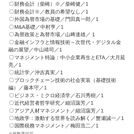
財務会計（柴崎）※／柴崎健／1
財務会計※／教員の希望なし／1
外国為替市場の基礎／門田真一郎／1
M&A基礎／中村亨／1
為替政策と為替市場／山﨑達雄／ 1
金融インフラと情報技術～次世代・デジタル金
融の展望／中山靖司／1
マネジメント特論：中小企業再生とETA／大月延
亮／1
統計学／沖吉真実／1
ブロックチェーン技術の社会実装（基礎技術
編）／藤本守／1
ビジネス・ミクロ経済学／石川秀樹／1
近代経営者哲学研究／細沼藹芳／1
アジア人材マネジメント／細沼藹芳／1
地政学：激動する世界を読み解く／蟹瀬誠一／1
国際税務マネジメント／梅田浩二／1
※複数選択可