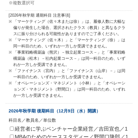
※複数選択可
[2026年秋学期 通期科目 注意事項]
「マーケティング（佐々木または徐）」は、履修人数に大幅な
偏りが発生した場合、選択されたクラス（教員）と異なるクラ
スに振り分けられる可能性がありますのでご了承ください。
「マーケティング（佐々木）」と「マーケティング（徐）」は
同一科目のため、いずれか一方しか受講できません。
「事業戦略構築論（熊沢）－独立起業コース－」と「事業戦略
構築論（松木）－社内起業コース－」は同一科目のため、いず
れか一方しか受講できません。
「ファイナンス（宮内）」と「ファイナンス（山岸）－」は同
一科目のため、いずれか一方しか受講できません。
「オペレーションズ・マネジメント（小林）」と「オペレーシ
ョンズ・マネジメント（野間口）」は同一科目のため、いずれ
か一方しか受講できません。
2026年秋学期 後期科目（12月9日（水）開講）
科目名／教員名／単位数
経営者に学ぶベンチャー企業経営／吉田宣也／1
MBAのためのケーススタディー／野間口隆郎／1