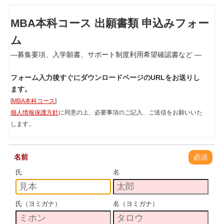
MBA本科コース 出願書類 申込みフォー
ム
―募集要項、入学願書、サポート制度利用希望確認書など ―
フォーム入力後すぐにダウンロードページのURLをお送りし
ます。
[
MBA本科コース
]
個人情報保護方針
に同意の上、必要事項のご記入、ご送信をお願いいた
します。
名前
必須
氏
名
氏（ヨミガナ）
名（ヨミガナ）