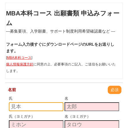
MBA本科コース 出願書類 申込みフォー
ム
―募集要項、入学願書、サポート制度利用希望確認書など ―
フォーム入力後すぐにダウンロードページのURLをお送りし
ます。
[
MBA本科コース
]
個人情報保護方針
に同意の上、必要事項のご記入、ご送信をお願いいた
します。
名前
必須
氏
名
氏（ヨミガナ）
名（ヨミガナ）