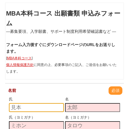
MBA本科コース 出願書類 申込みフォー
ム
―募集要項、入学願書、サポート制度利用希望確認書など ―
フォーム入力後すぐにダウンロードページのURLをお送りし
ます。
[
MBA本科コース
]
個人情報保護方針
に同意の上、必要事項のご記入、ご送信をお願いいた
します。
名前
必須
氏
名
氏（ヨミガナ）
名（ヨミガナ）