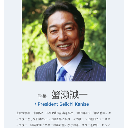
蟹瀬誠一
学長
/ President Seiichi Kanise
上智大学卒、米国AP、仏AFP通信記者を経て、1991年TBS『報道特集』キ
ャスターとして日本のテレビ報道界に転身、その後テレビ朝日ニュースキ
ャスター、経済番組『マネーの羅針盤』などのキャスターを歴任。ロシア