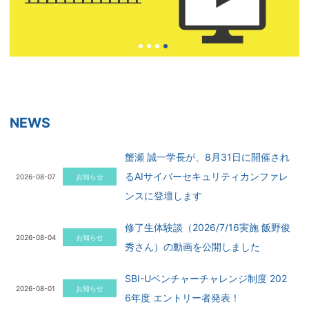
オンラインでMBA。SBI大学院大学
目的別に選べる3つのコース
専門実践教育訓練給付金
SBI大学院大学の動画説明会
NEWS
蟹瀬 誠一学長が、8月31日に開催され
るAIサイバーセキュリティカンファレ
2026-08-07
お知らせ
ンスに登壇します
修了生体験談（2026/7/16実施 飯野俊
2026-08-04
お知らせ
秀さん）の動画を公開しました
SBI-Uベンチャーチャレンジ制度 202
2026-08-01
お知らせ
6年度 エントリー者発表！