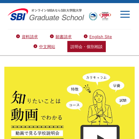
資料請求
願書請求
English Site
中文网站
説明会・個別相談