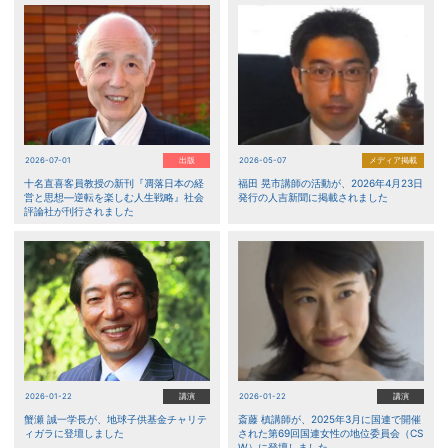
2026-07-01
出版
2026-05-07
メディア掲載
十名直喜客員教授の新刊『凋落日本の経
福田 晃市講師の活動が、2026年4月23日
営と思想―逆転を楽しむ人生戦略』社会
発行の人吉新聞に掲載されました
評論社が刊行されました
2026-01-22
講演
2026-01-22
講演
蟹瀬 誠一学長が、地球子供基金チャリテ
斎藤 槙講師が、2025年3月に国連で開催
ィガラに登壇しました
された第69回国連女性の地位委員会（CS
W）に登壇しました